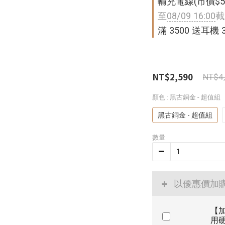
輸充電線(市價$59
至
08/09 16:00
截
滿 3500 送耳機 
NT$2,590
NT$4
顏色
: 黑古銅金 - 超值組
黑古銅金 - 超值組
數量
以優惠價加
【加
用硬