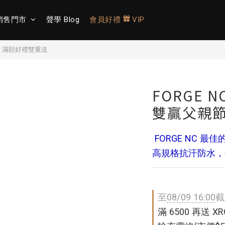
銷售門市
聲學 Blog
會員好禮
VIP
折｜滿額好禮雙重送
FORGE 
雙贏父親節 
 FORGE NC 最佳的運動夥伴。內建倒數計時器，
高規格抗汗防水，
至
08/09 16:00
截
滿 6500 再送 XR