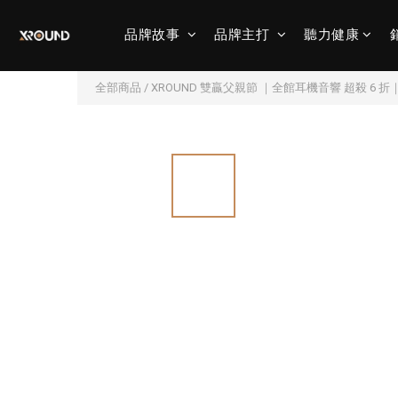
品牌故事
品牌主打
聽力健康
全部商品
/
XROUND 雙贏父親節 ｜全館耳機音響 超殺 6 