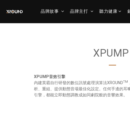
品牌故事
品牌主打
聽力健康
XPUMP
XPUMP音效引擎
TM
內建英霸自行研發的數位訊號處理演算法XROUND
析、重組、提供動態音場最佳化設定。任何手邊的耳喇
引擎，都能立即動態調教成如同劇院般的音響效果。