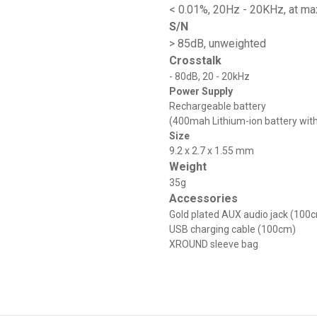
< 0.01%, 20Hz - 20KHz, at ma
S/N
> 85dB, unweighted
Crosstalk
- 80dB, 20 - 20kHz
Power Supply
Rechargeable battery
(400mah Lithium-ion battery wit
Size
9.2 x 2.7 x 1.55 mm
Weight
35g
Accessories
Gold plated AUX audio jack (100
USB charging cable (100cm)
XROUND
sleeve bag