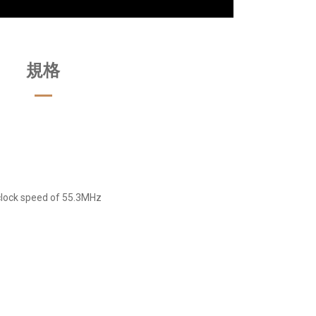
規格
 clock speed of 55.3MHz