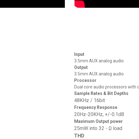
Input
3.5mm AUX analog audio
Output
3.5mm AUX analog audio
Processor
Dual core audio processors with
Sample Rates & Bit Depths
48KHz / 16bit
Frequency Response
20Hz-20KHz, +/-0.1dB
Maximum Output power
25mW into 32 - Ω load
THD