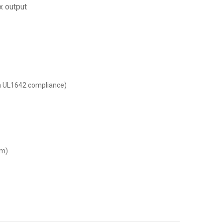
x output
h UL1642 compliance)
cm)