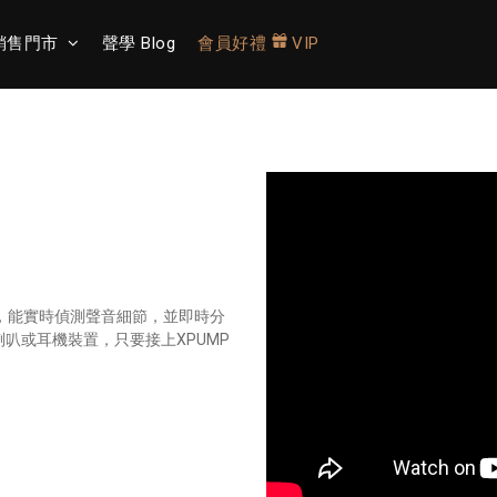
銷售門市
聲學 Blog
會員好禮
VIP
，能實時偵測聲音細節，並即時分
叭或耳機裝置，只要接上XPUMP