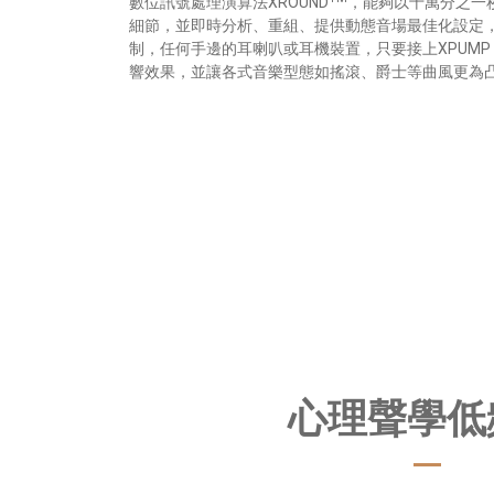
數位訊號處理演算法XROUND
，能夠以十萬分之一
細節，並即時分析、重組、提供動態音場最佳化設定
制，任何手邊的耳喇叭或耳機裝置，只要接上XPUM
響效果，並讓各式音樂型態如搖滾、爵士等曲風更為凸
心理聲學低