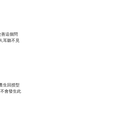
來改善這個問
經是人耳聽不見
易產生回授型
項，不會發生此