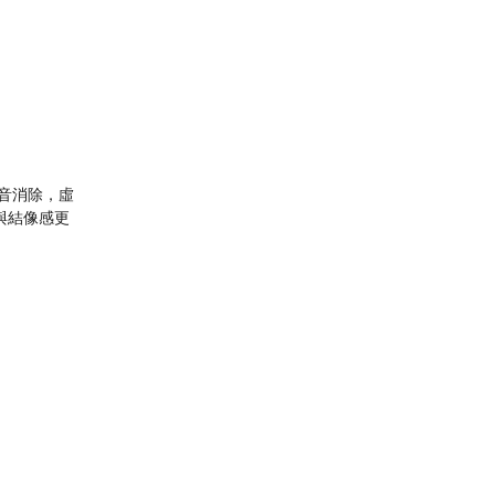
：
音消除，虛
與結像感更