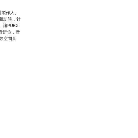
：
樂製作人、
體訪談，針
讓PUBG
聽音辨位，音
方空間音