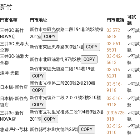
新竹
可試
門市名稱
門市地址
門市電話
聽
新竹市東區光復路二段194巷3號2號樓
三井3C 新竹
03 572
✓
可試
NOVA店
201室
COPY
5818
聽
三井3C-忠孝大
03-561-
✓
可試
新竹市東區忠孝路300號1樓
COPY
全聯
5501
聽
三井3C-湳雅大
03-542-
✓
可試
新竹市北區湳雅街97號2樓
COPY
全聯
5613
聽
新竹市東區光復路二段194巷19號
03 516
✓
可試
燦坤-光復
COPY
6201
聽
新竹市光復路二段200號2樓210櫃
03-516-
✓
可試
日本橋-新竹店
COPY
9118
聽
新竹市光復路二段２００號2樓210櫃
日本橋-新竹光
03-516-
✓
可試
復店
COPY
9118
聽
新竹市立功里光復路二段194巷3號2樓
三井3c-新竹
(03)5725-
✓
可試
NOVA店
201室
COPY
818
聽
03-512-
✓
可試
悠遊戶外-芎林
新竹縣芎林鄉文德路26號
COPY
0110
聽