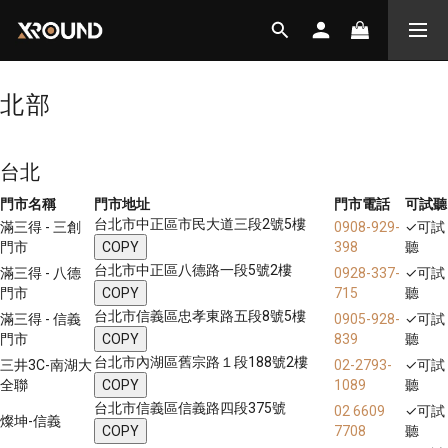
北部
台北
門市名稱
門市地址
門市電話
可試聽
台北市中正區市民大道三段2號5樓
滿三得 - 三創
0908-929-
✓
可試
門市
COPY
398
聽
台北市中正區八德路一段5號2樓
滿三得 - 八德
0928-337-
✓
可試
門市
COPY
715
聽
台北市信義區忠孝東路五段8號5樓
滿三得 - 信義
0905-928-
✓
可試
門市
COPY
839
聽
台北市內湖區舊宗路１段188號2樓
三井3C-南湖大
02-2793-
✓
可試
全聯
COPY
1089
聽
台北市信義區信義路四段375號
02 6609
✓
可試
燦坤-信義
COPY
7708
聽