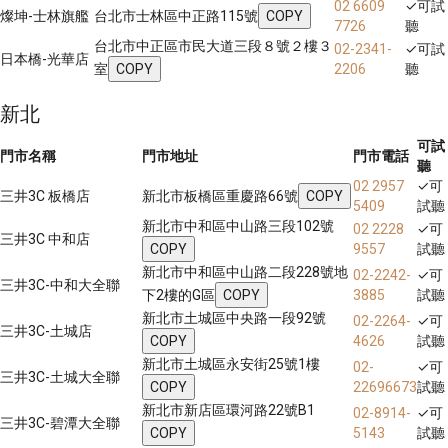
02 6609
✓
可試
燦坤-士林旗艦
台北市士林區中正路115號
COPY
7726
聽
台北市中正區市民大道三段８號２樓３
02-2341-
✓
可試
日本橋-光華店
室
COPY
2206
聽
新北
可試
門市名稱
門市地址
門市電話
聽
02 2957
✓
可
三井3C 板橋店
新北市板橋區重慶路66號
COPY
5409
試聽
新北市中和區中山路三段102號
02 2228
✓
可
三井3C 中和店
COPY
9557
試聽
新北市中和區中山路二段228號地
02-2242-
✓
可
三井3C-中和大全聯
下2樓的G區
COPY
3885
試聽
新北市土城區中央路一段92號
02-2264-
✓
可
三井3C-土城店
COPY
4626
試聽
新北市土城區永安街25號1樓
02-
✓
可
三井3C-土城大全聯
COPY
22696673
試聽
新北市新店區環河路22號B1
02-8914-
✓
可
三井3C-碧潭大全聯
COPY
5143
試聽