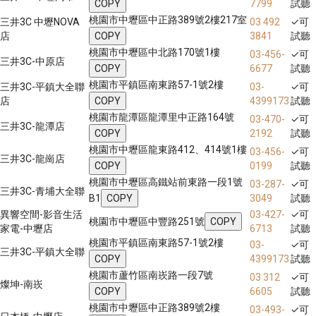
COPY
7799
試聽
桃園市中壢區中正路389號2樓217室
三井3C 中壢NOVA
03 492
✓
可
店
COPY
3841
試聽
桃園市中壢區中北路170號1樓
03-456-
✓
可
三井3C-中原店
COPY
6677
試聽
桃園市平鎮區南東路57-1號2樓
三井3C-平鎮大全聯
03-
✓
可
店
COPY
4399173
試聽
桃園市龍潭區龍潭里中正路164號
03-470-
✓
可
三井3C-龍潭店
COPY
2192
試聽
桃園市中壢區龍東路412、414號1樓
03-456-
✓
可
三井3C-龍崗店
COPY
0199
試聽
桃園市中壢區高鐵站前東路一段1號
03-287-
✓
可
三井3C-青埔大全聯
B1
COPY
3049
試聽
異響空間-影音生活
03-427-
✓
可
桃園市中壢區中豐路251號
COPY
家電-中壢店
6713
試聽
桃園市平鎮區南東路57-1號2樓
03-
✓
可
三井3C-平鎮大全聯
COPY
4399173
試聽
桃園市蘆竹區南崁路一段7號
03 312
✓
可
燦坤-南崁
COPY
6605
試聽
桃園市中壢區中正路389號2樓
03-493-
✓
可