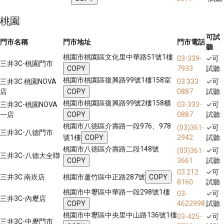
桃園
可試
門市名稱
門市地址
門市電話
聽
桃園市桃園區文化里中華路51號1樓
03-339-
✓
可
三井3C-桃園門市
COPY
7933
試聽
桃園市桃園區復興路99號1樓158室
三井3C 桃園NOVA
03 333
✓
可
店
COPY
0887
試聽
桃園市桃園區復興路99號2樓158櫃
三井3C-桃園NOVA
03-333-
✓
可
一店
COPY
0887
試聽
桃園市八德區介壽路一段976、978
(03)361-
✓
可
三井3C-八德門市
號1樓
COPY
2942
試聽
桃園市八德區介壽路二段148號
(03)361-
✓
可
三井3C-八德大全聯
COPY
3661
試聽
03 212
✓
可
三井3C 南崁店
桃園市蘆竹區中正路287號
COPY
8160
試聽
桃園市中壢區中華路一段298號1樓
03-
✓
可
三井3C-內壢店
COPY
4622998
試聽
桃園市中壢區中央里中山路136號1樓
03-425-
✓
可
三井3C-中壢門市