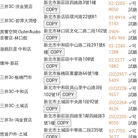
新北市新莊區四維路3號1樓
02-2205-
✓
可
三井3C-洪金寶店
COPY
8050
試聽
新北市新店區環河路22號B1
02-8914-
✓
可
三井3C-碧潭大潤發
COPY
5143
試聽
新北市林口區文化二路二段102號
異響空間 OuterAudio
0909-
✓
可
音響店-林口館
COPY
545-966
試聽
新北市中和區中山路二段291號6
02-2240-
✓
可
遊戲巨蛋 中和店.
樓
COPY
1288
試聽
新北市新莊區中平路108號
02 2277
✓
可
燦坤-新莊
COPY
1882
試聽
新北市板橋區重慶路66號1樓
(02)2957-
✓
可
三井3c-板橋門市
COPY
5409
試聽
新北市中和區員山里中山路3段
(02)2228-
✓
可
三井3C-中和店
102號1F
COPY
9557
試聽
新北市土城區中央路1段92號
(02)2264-
✓
可
三井3C-土城店
COPY
4626
試聽
新北市新莊區四維里1鄰四維路3
(02)2205-
✓
可
三井3c-鴻金寶店
號1樓
COPY
8050
試聽
新北市土城區中華路二段235號
02-7755-
✓
可
悠遊戶外-土城
COPY
3677
試聽