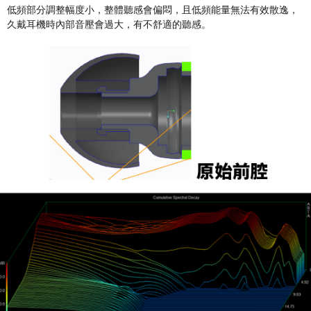
低頻部分調整幅度小，整體聽感會偏悶，且低頻能量無法有效散逸，
久戴耳機時內部音壓會過大，有不舒適的聽感。