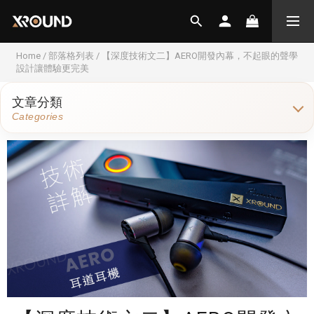
Home
/
部落格列表
/
【深度技術文二】AERO開發內幕，不起眼的聲學
設計讓體驗更完美
文章分類
Categories
XROUND 產品介紹
4
XROUND 技術深度解析
3
XROUND 開箱評測
1
XROUND 幕後日常
3