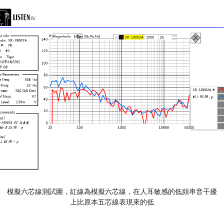
模擬六芯線測試圖，紅線為模擬六芯線，在人耳敏感的低頻串音干擾
上比原本五芯線表現來的低