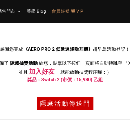
銷售門市
聲學 Blog
會員好禮
VIP
感謝您完成
《AERO PRO 2 低延遲降噪耳機》
超早鳥活動登記！
準備了
隱藏抽獎活動
給您，點擊以下按鈕，頁面將自動轉跳至 「XRO
加入好友
並且
，就能啟動抽獎程序囉：）
獎品
：Switch 2 (市價：15,980)
乙組
隱藏活動傳送門