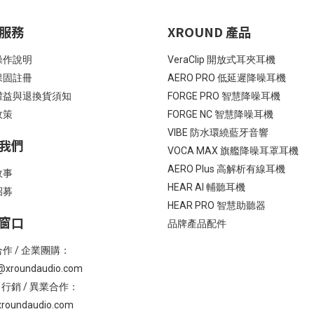
服務
XROUND 產品
操作說明
VeraClip 開放式耳夾耳機
保固註冊
AERO PRO 低延遲降噪耳機
權益與退換貨須知
FORGE PRO 智慧降噪耳機
政策
FORGE NC 智慧降噪耳機
VIBE 防水環繞藍牙音響
我們
VOCA MAX 旗艦降噪耳罩耳機
AERO Plus 高解析有線耳機
故事
HEAR AI 輔聽耳機
招募
HEAR PRO 智慧助聽器
窗口
品牌產品配件
作 / 企業團購：
@xroundaudio.com
/ 行銷 / 異業合作：
roundaudio.com