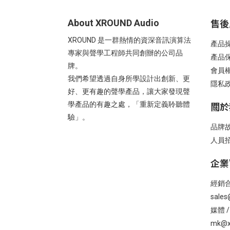
售後
About XROUND Audio
XROUND 是一群熱情的資深音訊演算法
產品
專家與聲學工程師共同創辦的公司品
產品
牌。
會員
我們希望透過自身所學設計出創新、更
隱私
好、更有趣的聲學產品，讓大家發現聲
關於
學產品的有趣之處，「重新定義聆聽體
驗」。
品牌
人員
企業
經銷合
sales
媒體 
mk@x