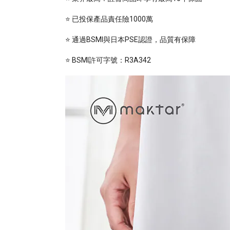
⭐️ 已投保產品責任險1000萬
⭐️ 通過BSMI與日本PSE認證，品質有保障
⭐️ BSMI許可字號：R3A342