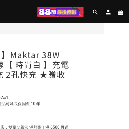
立即購買
Maktar 38W
鎵【 時尚白 】充電
充 2孔快充 ★贈收
-Ax1
冊產品可延長保固至 10 年
店，雙贏父親節 滿額贈｜滿 6500 再送