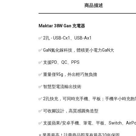
商品描述
Maktar 38W Gan 充電器
✅ 2孔 - USB-Cx1、USB-Ax1
✅ GaN氮化鎵科技，體積更小電力GaN大
✅ 支援PD、QC、PPS
✅ 重量僅95g，外出輕巧無負擔
✅ 智慧型電流輸出技術
✅ 2孔快充，可同時充手機、平板；手機半小時充飽5
✅ 可收腳設計，高質感圓角造型
✅ 支援蘋果/安卓手機、筆電、平板、Switch、Ai
⭐️ 業界最高！註冊商品即享有最高10年保固