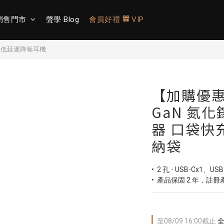
銷售門市
聲學 Blog
會員好禮
VIP
AX 低延遲降噪耳機
【加購優惠】
GaN 氮化
器 口袋快
納袋
•  2 孔 - USB-Cx1、USB
•  產品保固 2 年，註
至
08/09 16:00
截止
全