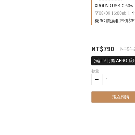
XROUND USB-C 6
至
08/09 16:00
截止
全
機 3C 清潔組(市價$39
NT$790
NT$1,
預計 9 月隨 AERO 
數量
現在預購