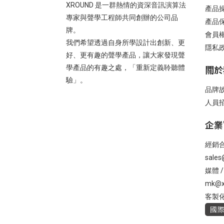
XROUND 是一群熱情的資深音訊演算法
產品
專家與聲學工程師共同創辦的公司品
產品
牌。
會員
我們希望透過自身所學設計出創新、更
隱私
好、更有趣的聲學產品，讓大家發現聲
關於
學產品的有趣之處，「重新定義聆聽體
驗」。
品牌
人員
企業
經銷合
sales
媒體 
mk@x
客製化 
國際