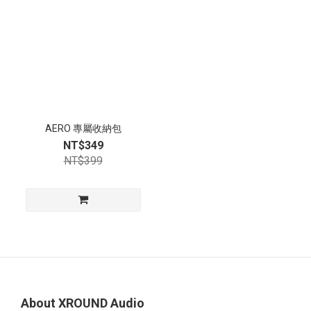
AERO 專屬收納包
NT$349
NT$399
About XROUND Audio