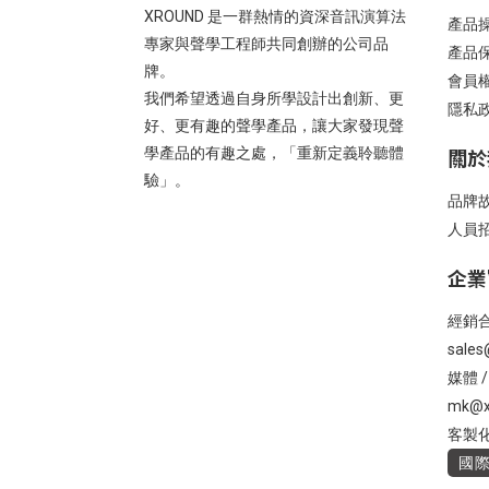
XROUND 是一群熱情的資深音訊演算法
產品
專家與聲學工程師共同創辦的公司品
產品
牌。
會員
我們希望透過自身所學設計出創新、更
隱私
好、更有趣的聲學產品，讓大家發現聲
關於
學產品的有趣之處，「重新定義聆聽體
驗」。
品牌
人員
企業
經銷合
sales
媒體 
mk@x
客製化 
國際