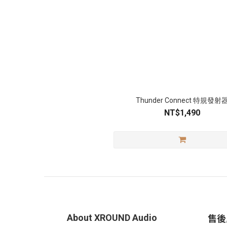
Thunder Connect 特規發射
NT$1,490
售後
About XROUND Audio