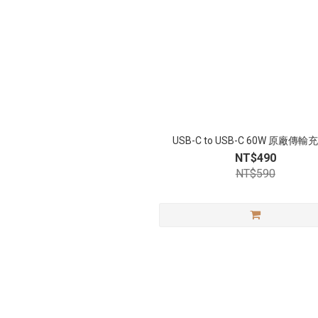
USB-C to USB-C 60W 原廠傳
NT$490
NT$590