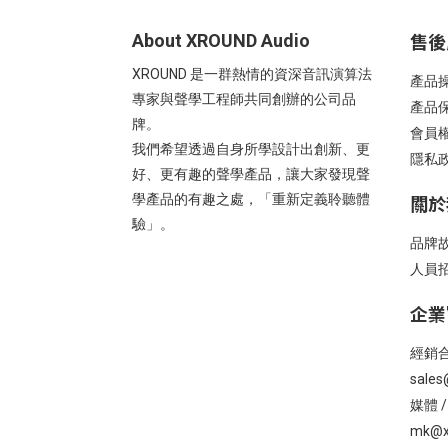
售後
About XROUND Audio
XROUND 是一群熱情的資深音訊演算法
產品
專家與聲學工程師共同創辦的公司品
產品
牌。
會員
我們希望透過自身所學設計出創新、更
隱私
好、更有趣的聲學產品，讓大家發現聲
關於
學產品的有趣之處，「重新定義聆聽體
驗」。
品牌
人員
企業
經銷合
sales
媒體 
mk@x