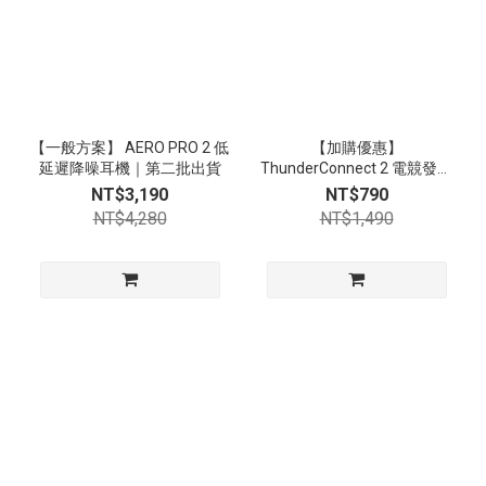
【一般方案】 AERO PRO 2 低
【加購優惠】
延遲降噪耳機｜第二批出貨
ThunderConnect 2 電競發射
器
NT$3,190
NT$790
NT$4,280
NT$1,490